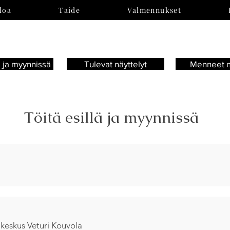
loa
Taide
Valmennukset
ä ja myynnissä
Tulevat näyttelyt
Menneet n
Töitä esillä ja myynnissä
eskus Veturi Kouvola