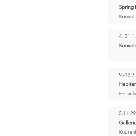
Spring 
Kouvola
4.-31.1
Kouvola
9.-13.9
Habitar
Helsink
5.11-29
Galleri
Kuusank