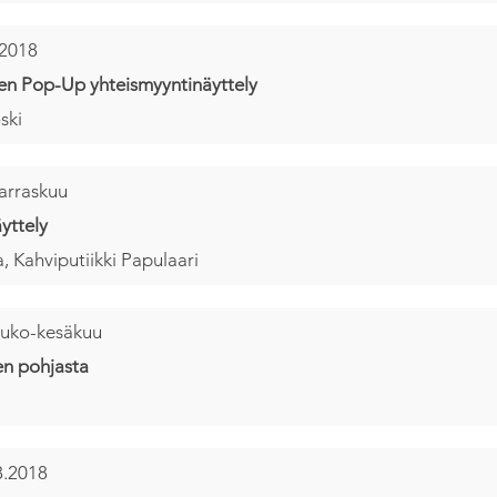
.2018
en Pop-Up yhteismyyntinäyttely
ski
arraskuu
yttely
, Kahviputiikki Papulaari
ouko-kesäkuu
n pohjasta
i
8.2018