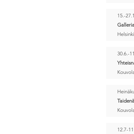
15.-27.
Galleri
Helsink
30.6.-1
Yhteisn
Kouvola
Heinäk
Taidenä
Kouvola
12.7-11