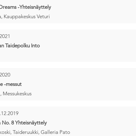
Dreams -Yhteisnäyttely
, Kauppakeskus Veturi
.2021
n Taidepolku Into
.2020
e -messut
i, Messukeskus
.12.2019
a No. 8 Yhteisnäyttely
oski, Taideruukki, Galleria Pato