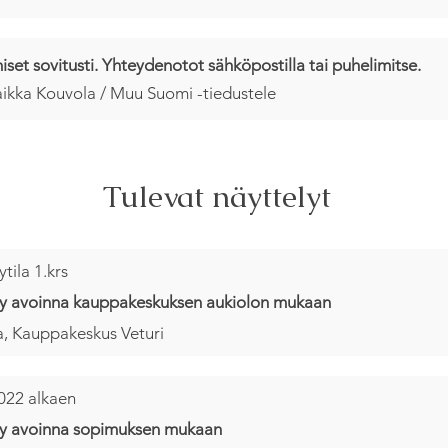
set sovitusti. Yhteydenotot sähköpostilla tai puhelimitse.
ikka Kouvola / Muu Suomi -tiedustele
Tulevat näyttelyt
tila 1.krs
ly avoinna kauppakeskuksen aukiolon mukaan
, Kauppakeskus Veturi
022 alkaen
ly avoinna sopimuksen mukaan