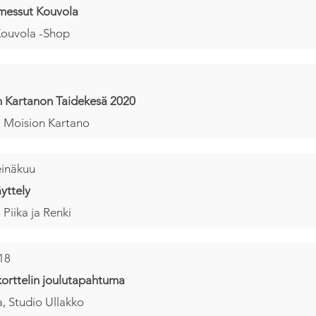
messut Kouvola
Kouvola -Shop
 Kartanon Taidekesä 2020
, Moision Kartano
einäkuu
yttely
 Piika ja Renki
18
orttelin joulutapahtuma
, Studio Ullakko