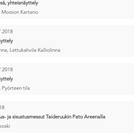
sä, yhteisnäyttely
, Moision Kartano
7.2018
yttely
nna, Lettukahvila Kalliolinna
7.2018
yttely
, Pyörteen tila
18
s- ja sisustusmessut Taideruukin Pato Areenalla
koski