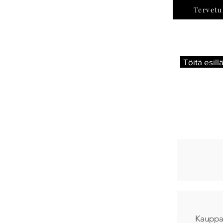
Tervetu
Töitä esill
Kauppak