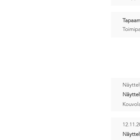
Tapaami
Toimipa
Näyttely
Näytte
Kouvola
12.11.2
Näytte