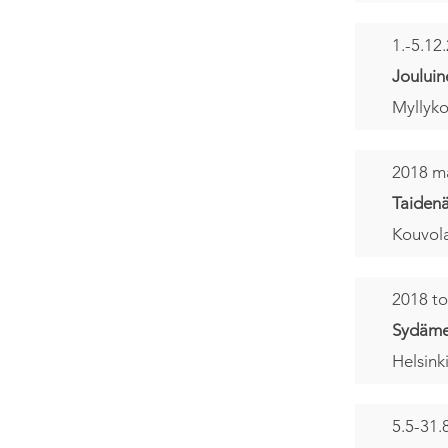
1.-5.12
Jouluin
Myllyko
2018 m
Taidenä
Kouvola
2018 t
Sydäme
Helsink
5.5-31.