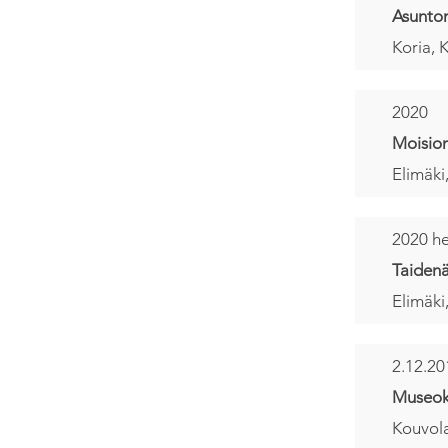
Asunto
Koria, 
2020
Moision
Elimäki
2020 h
Taidenä
Elimäki,
2.12.20
Museok
Kouvola