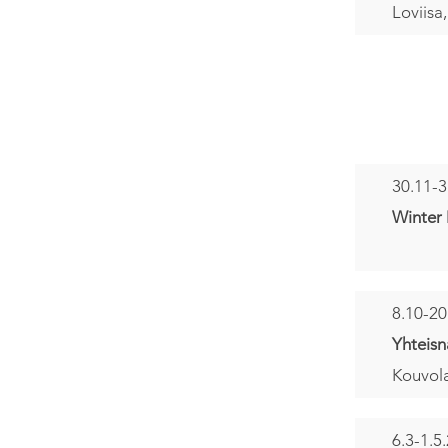
Loviisa,
30.11-3
Winter 
8.10-20
Yhteisn
Kouvola
6.3-1.5