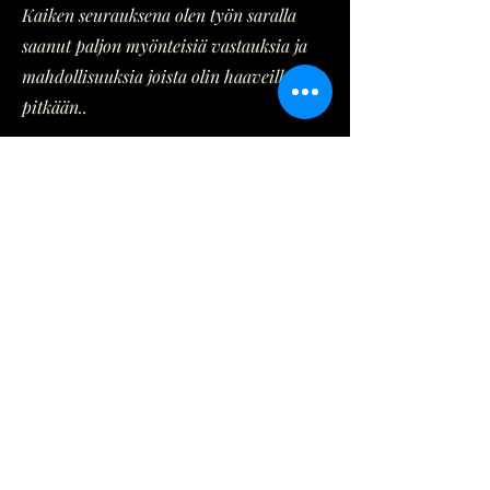
Kaiken seurauksena olen työn saralla
saanut paljon myönteisiä vastauksia ja
mahdollisuuksia joista olin haaveillut
pitkään..
On ollu etuoikeus päästä työstämään
omia asioita ja olla kannateltavana
Marikan luomassa tunnelmassa ja tilassa.
Retriittikokemukset ovat jättäneet syvän
jäljen, joka edelleen tuntuu laajentavana
lämmön tunteena vartalossa, viikkojen ja
kuukausienkin jälkeen.
Kohtaamiset retriitti-siskojen kanssa
ovat olleet niin ikään voimaannuttavia
ja erittäin mieleenpainuvia. Vaikka en