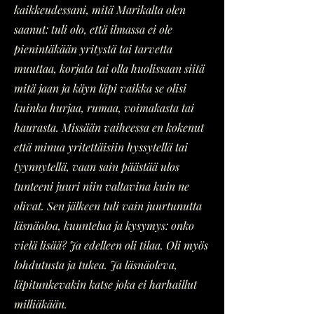
kaikkeudessani, mitä Marikalta olen
saanut: tuli olo, että ilmassa ei ole
pienintäkään yritystä tai tarvetta
muuttaa, korjata tai olla huolissaan siitä
mitä jaan ja käyn läpi vaikka se olisi
kuinka hurjaa, rumaa, voimakasta tai
haurasta. Missään vaiheessa en kokenut
että minua yritettäisiin hyssytellä tai
tyynnytellä, vaan sain päästää ulos
tunteeni juuri niin valtavina kuin ne
olivat. Sen jälkeen tuli vain juurtunutta
läsnäoloa, kuuntelua ja kysymys: onko
vielä lisää? Ja edelleen oli tilaa. Oli myös
lohdutusta ja tukea. Ja läsnäoleva,
läpitunkevakin katse joka ei harhaillut
milliäkään.